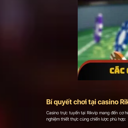
Bí quyết chơi tại casino R
Casino trực tuyến tại Rikvip mang đến cơ 
nghiệm thiết thực cùng chiến lược phù hợp: