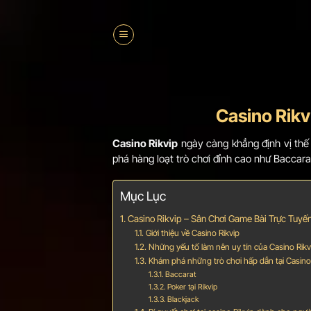
Bỏ
qua
nội
dung
Casino Rikv
Casino Rikvip
ngày càng khẳng định vị thế
phá hàng loạt trò chơi đỉnh cao như Baccarat
Mục Lục
Casino Rikvip – Sân Chơi Game Bài Trực Tuy
Giới thiệu về Casino Rikvip
Những yếu tố làm nên uy tín của Casino Rikv
Khám phá những trò chơi hấp dẫn tại Casino
Baccarat
Poker tại Rikvip
Blackjack