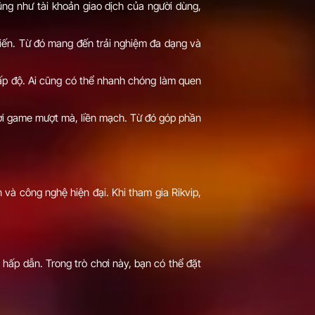
ng như tài khoản giao dịch của người dùng,
 tiến. Từ đó mang đến trải nghiệm đa dạng và
 cấp độ. Ai cũng có thể nhanh chóng làm quen
hơi game mượt mà, liền mạch. Từ đó góp phần
 và công nghệ hiện đại. Khi tham gia Rikvip,
 hấp dẫn. Trong trò chơi này, bạn có thể đặt