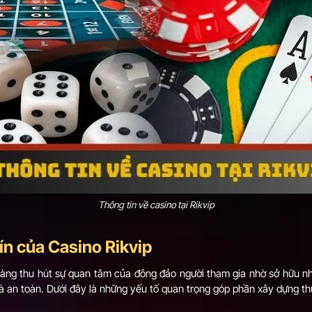
Thông tin về casino tại Rikvip
ín của Casino Rikvip
ng thu hút sự quan tâm của đông đảo người tham gia nhờ sở hữu nhi
 và an toàn. Dưới đây là những yếu tố quan trọng góp phần xây dựng th