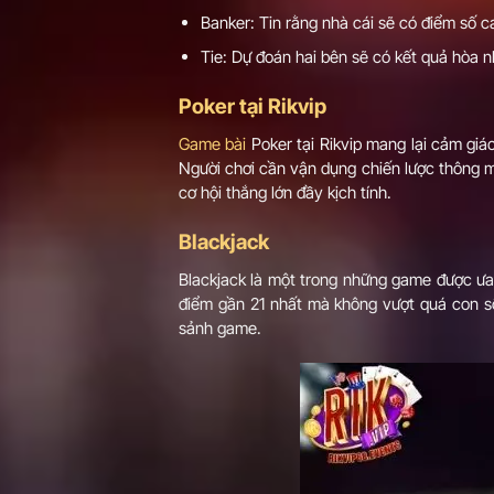
Banker: Tin rằng nhà cái sẽ có điểm số c
Tie: Dự đoán hai bên sẽ có kết quả hòa n
Poker tại Rikvip
Game bài
Poker tại Rikvip mang lại cảm giá
Người chơi cần vận dụng chiến lược thông m
cơ hội thắng lớn đầy kịch tính.
Blackjack
Blackjack là một trong những game được ưa 
điểm gần 21 nhất mà không vượt quá con số n
sảnh game.