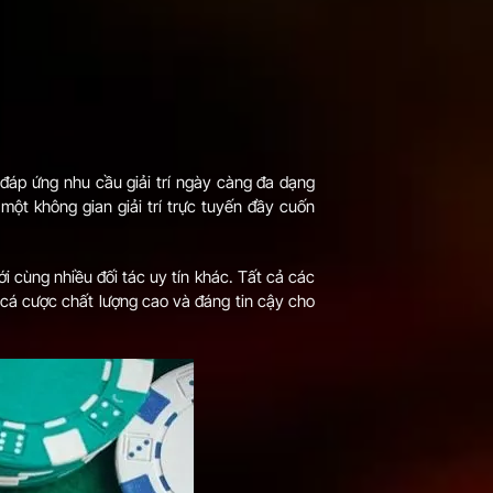
 đáp ứng nhu cầu giải trí ngày càng đa dạng
ột không gian giải trí trực tuyến đầy cuốn
i cùng nhiều đối tác uy tín khác. Tất cả các
cá cược chất lượng cao và đáng tin cậy cho