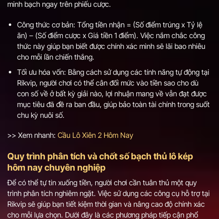
minh bạch ngay trên phiếu cược.
Công thức cơ bản: Tổng tiền nhận = (Số điểm trúng x Tỷ lệ
ăn) – (Số điểm cược x Giá tiền 1 điểm). Việc nắm chắc công
thức này giúp bạn biết được chính xác mình sẽ lãi bao nhiêu
cho mỗi lần chiến thắng.
Tối ưu hóa vốn: Bằng cách sử dụng các tính năng tự động tại
Rikvip, người chơi có thể cân đối mức vào tiền sao cho dù
con số về ở bất kỳ giải nào, lợi nhuận mang về vẫn đạt được
mục tiêu đã đề ra ban đầu, giúp bảo toàn tài chính trong suốt
chu kỳ nuôi số.
>> Xem nhanh:
Cầu Lô Xiên 2 Hôm Nay
Quy trình phân tích và chốt số bạch thủ lô kép
hôm nay chuyên nghiệp
Để có thể tự tin xuống tiền, người chơi cần tuân thủ một quy
trình phân tích nghiêm ngặt. Việc sử dụng các công cụ hỗ trợ tại
Rikvip sẽ giúp bạn tiết kiệm thời gian và nâng cao độ chính xác
cho mỗi lựa chọn. Dưới đây là các phương pháp tiếp cận phổ