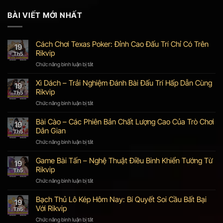
BÀI VIẾT MỚI NHẤT
Cách Chơi Texas Poker: Đỉnh Cao Đấu Trí Chỉ Có Trên
19
Rikvip
Th5
Chức năng bình luận bị tắt
ở
Cách
Chơi
Xì Dách – Trải Nghiệm Đánh Bài Đấu Trí Hấp Dẫn Cùng
19
Texas
Rikvip
Th5
Poker:
Đỉnh
Chức năng bình luận bị tắt
ở
Cao
Xì
Đấu
Dách
Bài Cào – Các Phiên Bản Chất Lượng Cao Của Trò Chơi
19
Trí
–
Dân Gian
Th5
Chỉ
Trải
Có
Nghiệm
Chức năng bình luận bị tắt
ở
Trên
Đánh
Bài
Rikvip
Bài
Cào
Game Bài Tấn – Nghệ Thuật Điều Binh Khiển Tướng Từ
19
Đấu
–
Rikvip
Th5
Trí
Các
Hấp
Phiên
Chức năng bình luận bị tắt
ở
Dẫn
Bản
Game
Cùng
Chất
Bài
Bạch Thủ Lô Kép Hôm Nay: Bí Quyết Soi Cầu Bất Bại
Rikvip
19
Lượng
Tấn
Với Rikvip
Th5
Cao
–
Của
Nghệ
Chức năng bình luận bị tắt
ở