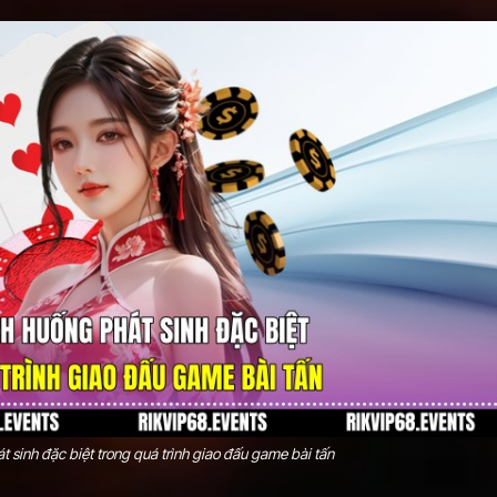
 sinh đặc biệt trong quá trình giao đấu game bài tấn