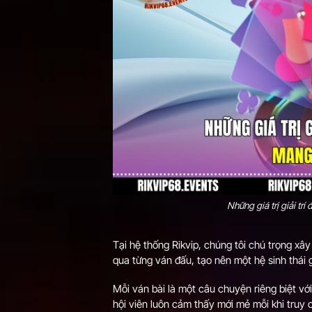
Những giá trị giải trí
Tại hệ thống Rikvip, chúng tôi chú trọng xâ
qua từng ván đấu, tạo nên một hệ sinh thái gi
Mỗi ván bài là một câu chuyện riêng biệt vớ
hội viên luôn cảm thấy mới mẻ mỗi khi truy 