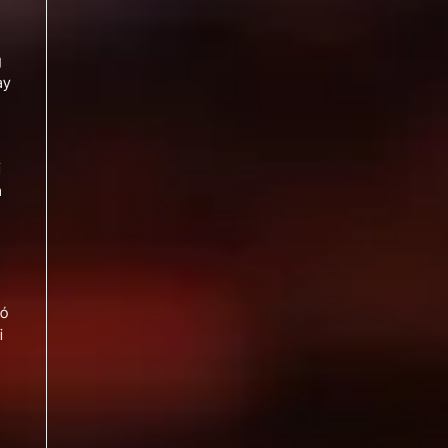
g
ày
i
a
có
i