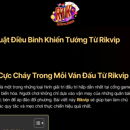
ật Điều Binh Khiển Tướng Từ Rikvip
 Cực Cháy Trong Mỗi Ván Đấu Từ Rikvip
là một trong những loại hình giải trí đấu trí hấp dẫn nhất tại cổng gam
 biến hóa. Người chơi không chỉ dựa vào vận may của những quân bà
c bén để áp đảo đối phương. Bài viết này
Rikvip
sẽ giúp bạn làm chủ
ác quy tắc và mẹo chơi thực chiến hiệu quả nhất.