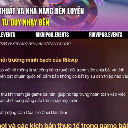
thuật và khả năng rèn luyện tư duy nhạy bén
môi trường minh bạch của Rikvip
ó với hệ thống là sự công bằng tuyệt đối trong việc chia bài và tính
hiên đạt chuẩn quốc tế, đảm bảo không có bất kỳ sự can thiệp nào và
thủ khi tham gia game bài tấn, giúp họ tập trung hoàn toàn vào việc
 bạn chơi cùng đẳng cấp trên khắp mọi miền.
ất Lượng Cao Của Trò Chơi Dân Gian
ơi và các kịch bản thực tế trong game bài