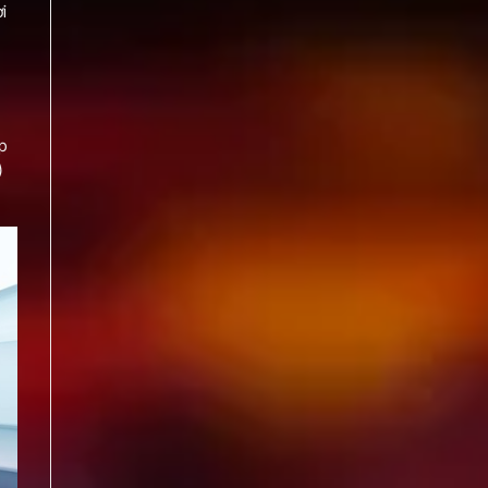
i
p
)