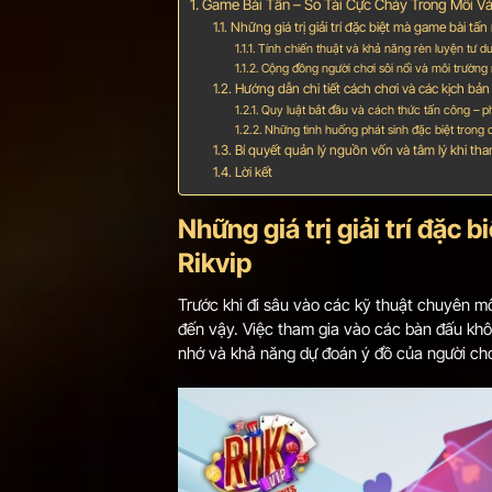
Game Bài Tấn – So Tài Cực Cháy Trong Mỗi Vá
Những giá trị giải trí đặc biệt mà game bài tấn
Tính chiến thuật và khả năng rèn luyện tư 
Cộng đồng người chơi sôi nổi và môi trường
Hướng dẫn chi tiết cách chơi và các kịch bản
Quy luật bắt đầu và cách thức tấn công – p
Những tình huống phát sinh đặc biệt trong 
Bí quyết quản lý nguồn vốn và tâm lý khi th
Lời kết
Những giá trị giải trí đặc 
Rikvip
Trước khi đi sâu vào các kỹ thuật chuyên mô
đến vậy. Việc tham gia vào các bàn đấu khôn
nhớ và khả năng dự đoán ý đồ của người chơ