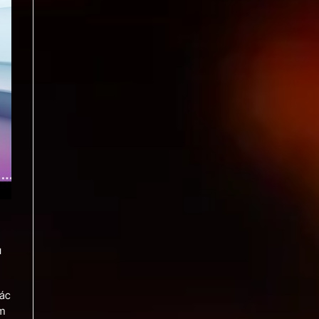
Bất
Bại
Với
Rikvip
u
các
ểm