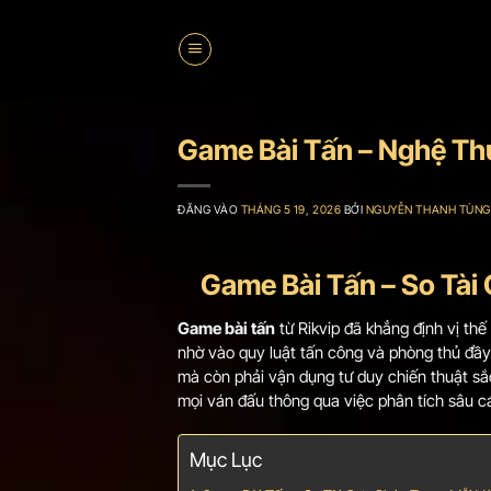
Bỏ
qua
nội
dung
Game Bài Tấn – Nghệ Thu
ĐĂNG VÀO
THÁNG 5 19, 2026
BỞI
NGUYỄN THANH TÙNG
Game Bài Tấn – So Tài
Game bài tấn
từ Rikvip đã khẳng định vị thế 
nhờ vào quy luật tấn công và phòng thủ đầy
mà còn phải vận dụng tư duy chiến thuật sắ
mọi ván đấu thông qua việc phân tích sâu c
Mục Lục